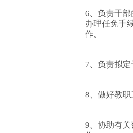
6、负责干
办理任免手
作。
7、负责拟
8、做好教
9、协助有