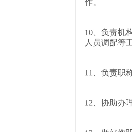
作。
10、负责
人员调配等
11、负责职
12、协助办