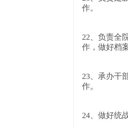
作。
22、负责全
作，做好档
23、承办干
作。
24、做好统