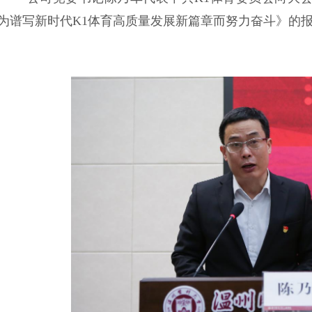
为谱写新时代K1体育高质量发展新篇章而努力奋斗》的