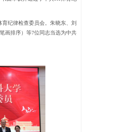
1体育纪律检查委员会。朱晓东、刘
笔画排序）等7位同志当选为中共