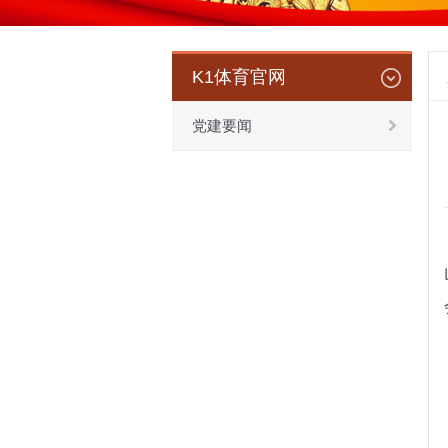
K1体育官网
党建要闻