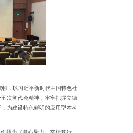
旗帜，以习近平新时代中国特色社
十五次党代会精神，牢牢把握立德
平，为建设特色鲜明的应用型本科
会作题为《凝心聚力，奋楫笃行，