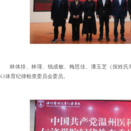
林体排、林瑾、钱成敏、梅思佳、潘玉芝（按姓氏
K1体育纪律检查委员会委员。