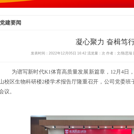
党建要闻
凝心聚力 奋楫笃
发表时间：2022年12月05日 16:42 流览量：
次 作者：文/陈思瑞
为谱写新时代K1体育高质量发展新篇章，12月4日
山校区生物科研楼2楼学术报告厅隆重召开，公司党委班子
会议。