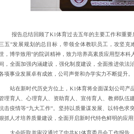
报告总结回顾了K1体育过去五年的主要工作和重要
三五”发展规划的总目标，带领全体教职员工，攻坚克
世，博学致用”的院训精神，致力培养高素质应用型本科
间，全面加强内涵建设，强化制度建设，全面推进依法
各项事业发展卓有成效，公司声誉和办学实力不断提升。
站在新时代历史方位上，K1体育将全面谋划公司产
管理育人、心理育人、资助育人、宣传育人、教师队伍
抗击疫情等“九大工作”。坚持以质量谋发展、以特色求
狠抓人才培养质量建设，全面开启新时代特色鲜明的应用
大会听取并审议通过了中共K1体育委员会工作报告