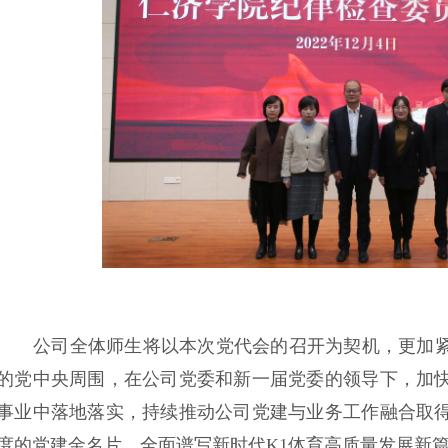
公司全体师生将以本次党代会的召开为契机，更加
的党中央周围，在公司党委和新一届党委的领导下，加
事业中落地落实，持续推动公司党建与业务工作融合取
度的党建金名片，全面谱写新时代K1体育高质量发展新