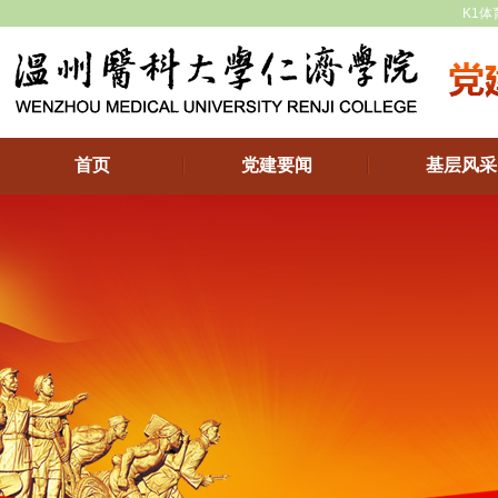
K1体
首页
党建要闻
基层风采